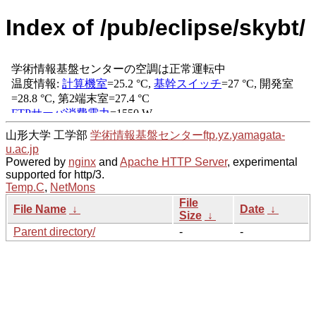
Index of /pub/eclipse/skybt/
山形大学 工学部
学術情報基盤センター
ftp.yz.yamagata-
u.ac.jp
Powered by
nginx
and
Apache HTTP Server
, experimental
supported for http/3.
Temp.C
,
NetMons
File
File Name
↓
Date
↓
Size
↓
Parent directory/
-
-