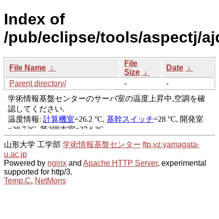
Index of
/pub/eclipse/tools/aspectj/aj
File
File Name
↓
Date
↓
Size
↓
Parent directory/
-
-
山形大学 工学部
学術情報基盤センター
ftp.yz.yamagata-
u.ac.jp
Powered by
nginx
and
Apache HTTP Server
, experimental
supported for http/3.
Temp.C
,
NetMons