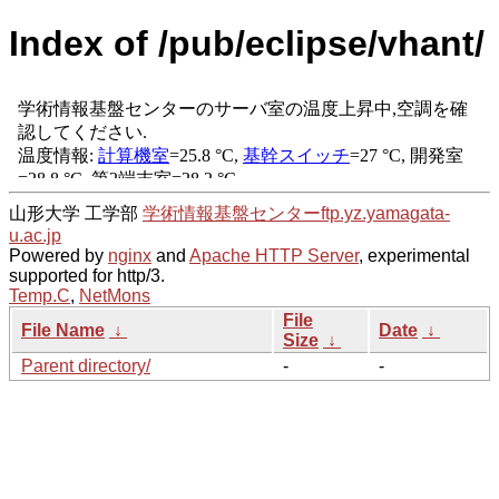
Index of /pub/eclipse/vhant/
山形大学 工学部
学術情報基盤センター
ftp.yz.yamagata-
u.ac.jp
Powered by
nginx
and
Apache HTTP Server
, experimental
supported for http/3.
Temp.C
,
NetMons
File
File Name
↓
Date
↓
Size
↓
Parent directory/
-
-