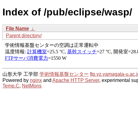
Index of /pub/eclipse/wasp/
File Name
↓
Parent directory/
山形大学 工学部
学術情報基盤センター
ftp.yz.yamagata-u.ac.j
Powered by
nginx
and
Apache HTTP Server
, experimental sup
Temp.C
,
NetMons