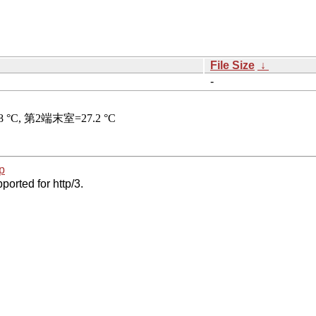
File Size
↓
-
p
ported for http/3.