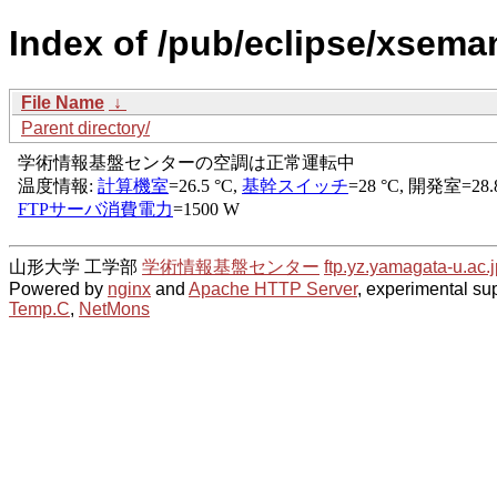
Index of /pub/eclipse/xseman
File Name
↓
Parent directory/
山形大学 工学部
学術情報基盤センター
ftp.yz.yamagata-u.ac.j
Powered by
nginx
and
Apache HTTP Server
, experimental sup
Temp.C
,
NetMons