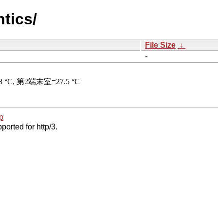
tics/
File Size
↓
-
p
ported for http/3.