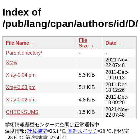
Index of
/pub/lang/cpan/authors/id
File
File Name
↓
Date
↓
Size
↓
Parent directory/
-
-
2021-Nov-
Xray/
-
22 07:48
2011-Dec-
Xray-0.04.pm
5.3 KiB
19 10:13
2011-Dec-
Xray-0.03.pm
5.1 KiB
18 12:26
2011-Dec-
Xray-0.02.pm
4.8 KiB
18 09:20
2021-Nov-
CHECKSUMS
1.5 KiB
22 07:48