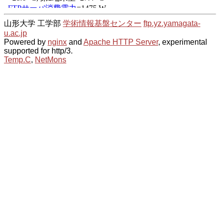
山形大学 工学部
学術情報基盤センター
ftp.yz.yamagata-
u.ac.jp
Powered by
nginx
and
Apache HTTP Server
, experimental
supported for http/3.
Temp.C
,
NetMons