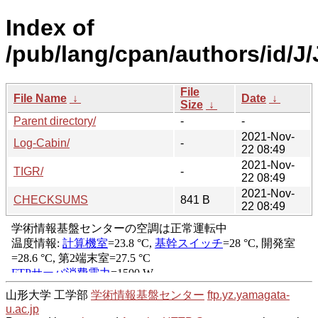
Index of
/pub/lang/cpan/authors/id/J
File
File Name
↓
Date
↓
Size
↓
Parent directory/
-
-
2021-Nov-
Log-Cabin/
-
22 08:49
2021-Nov-
TIGR/
-
22 08:49
2021-Nov-
CHECKSUMS
841 B
22 08:49
山形大学 工学部
学術情報基盤センター
ftp.yz.yamagata-
u.ac.jp