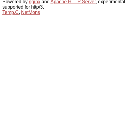
Powered by
nginx
and
Apache HTTP Server
, experimental
supported for http/3.
Temp.C
,
NetMons