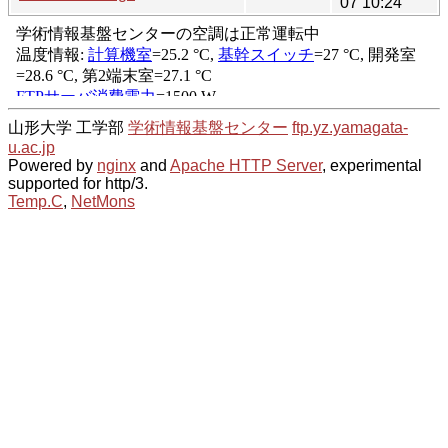
07 10:24
山形大学 工学部
学術情報基盤センター
ftp.yz.yamagata-
u.ac.jp
Powered by
nginx
and
Apache HTTP Server
, experimental
supported for http/3.
Temp.C
,
NetMons