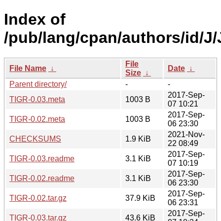
Index of
/pub/lang/cpan/authors/id/J
File
File Name
↓
Date
↓
Size
↓
Parent directory/
-
-
2017-Sep-
TIGR-0.03.meta
1003 B
07 10:21
2017-Sep-
TIGR-0.02.meta
1003 B
06 23:30
2021-Nov-
CHECKSUMS
1.9 KiB
22 08:49
2017-Sep-
TIGR-0.03.readme
3.1 KiB
07 10:19
2017-Sep-
TIGR-0.02.readme
3.1 KiB
06 23:30
2017-Sep-
TIGR-0.02.tar.gz
37.9 KiB
06 23:31
2017-Sep-
TIGR-0.03.tar.gz
43.6 KiB