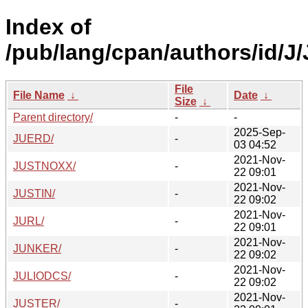
Index of
/pub/lang/cpan/authors/id/J/
File
File Name
↓
Date
↓
Size
↓
Parent directory/
-
-
2025-Sep-
JUERD/
-
03 04:52
2021-Nov-
JUSTNOXX/
-
22 09:01
2021-Nov-
JUSTIN/
-
22 09:02
2021-Nov-
JURL/
-
22 09:01
2021-Nov-
JUNKER/
-
22 09:02
2021-Nov-
JULIODCS/
-
22 09:02
2021-Nov-
JUSTER/
-