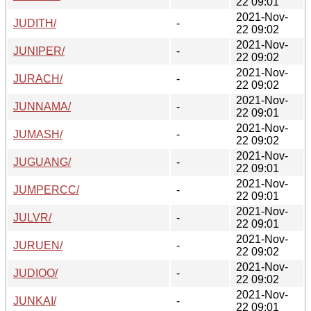
22 09:01
2021-Nov-
JUDITH/
-
22 09:02
2021-Nov-
JUNIPER/
-
22 09:02
2021-Nov-
JURACH/
-
22 09:02
2021-Nov-
JUNNAMA/
-
22 09:01
2021-Nov-
JUMASH/
-
22 09:02
2021-Nov-
JUGUANG/
-
22 09:01
2021-Nov-
JUMPERCC/
-
22 09:01
2021-Nov-
JULVR/
-
22 09:01
2021-Nov-
JURUEN/
-
22 09:02
2021-Nov-
JUDIOO/
-
22 09:02
2021-Nov-
JUNKAI/
-
22 09:01