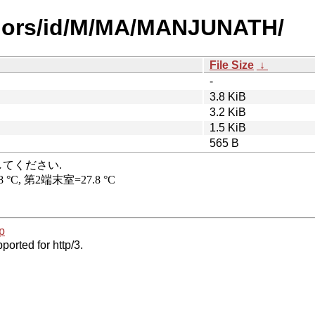
thors/id/M/MA/MANJUNATH/
File Size
↓
-
3.8 KiB
3.2 KiB
1.5 KiB
565 B
p
ported for http/3.