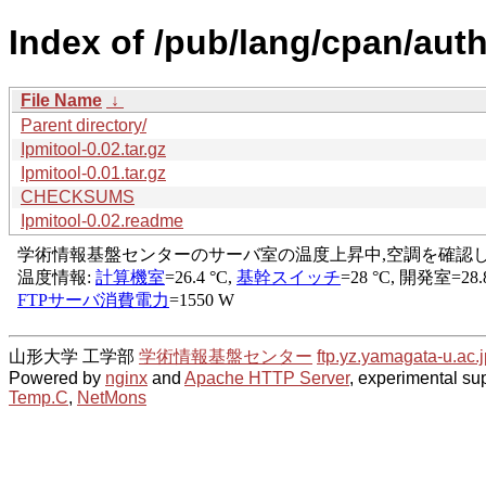
Index of /pub/lang/cpan/au
File Name
↓
Parent directory/
Ipmitool-0.02.tar.gz
Ipmitool-0.01.tar.gz
CHECKSUMS
Ipmitool-0.02.readme
山形大学 工学部
学術情報基盤センター
ftp.yz.yamagata-u.ac.j
Powered by
nginx
and
Apache HTTP Server
, experimental sup
Temp.C
,
NetMons