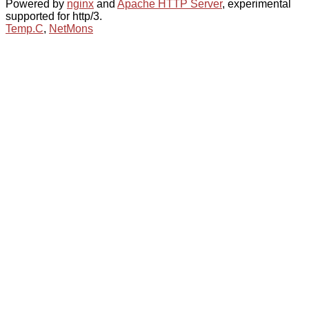
Powered by
nginx
and
Apache HTTP Server
, experimental
supported for http/3.
Temp.C
,
NetMons