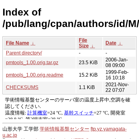
Index of
/pub/lang/cpan/authors/id/
File
File Name
↓
Date
↓
Size
↓
Parent directory/
-
-
2006-Jan-
pmtools_1.00.orig.tar.gz
23.5 KiB
08 09:00
1999-Feb-
pmtools_1.00.orig.readme
15.2 KiB
16 10:18
2021-Nov-
CHECKSUMS
1.1 KiB
22 07:07
山形大学 工学部
学術情報基盤センター
ftp.yz.yamagata-
u.ac.jp