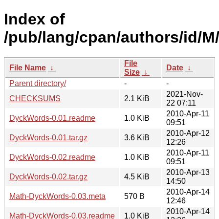
Index of
/pub/lang/cpan/authors/id
File
File Name
↓
Date
↓
Size
↓
Parent directory/
-
-
2021-Nov-
CHECKSUMS
2.1 KiB
22 07:11
2010-Apr-11
DyckWords-0.01.readme
1.0 KiB
09:51
2010-Apr-12
DyckWords-0.01.tar.gz
3.6 KiB
12:26
2010-Apr-11
DyckWords-0.02.readme
1.0 KiB
09:51
2010-Apr-13
DyckWords-0.02.tar.gz
4.5 KiB
14:50
2010-Apr-14
Math-DyckWords-0.03.meta
570 B
12:46
2010-Apr-14
Math-DyckWords-0.03.readme
1.0 KiB