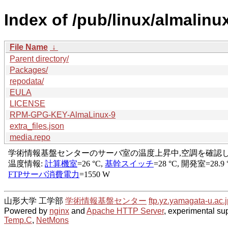
Index of /pub/linux/almalinu
File Name
↓
Parent directory/
Packages/
repodata/
EULA
LICENSE
RPM-GPG-KEY-AlmaLinux-9
extra_files.json
media.repo
山形大学 工学部
学術情報基盤センター
ftp.yz.yamagata-u.ac.j
Powered by
nginx
and
Apache HTTP Server
, experimental sup
Temp.C
,
NetMons