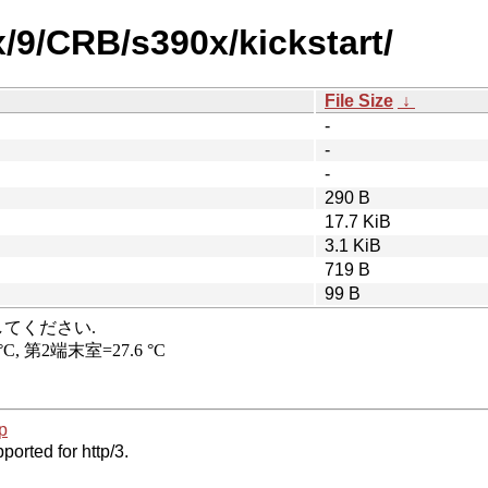
x/9/CRB/s390x/kickstart/
File Size
↓
-
-
-
290 B
17.7 KiB
3.1 KiB
719 B
99 B
p
ported for http/3.