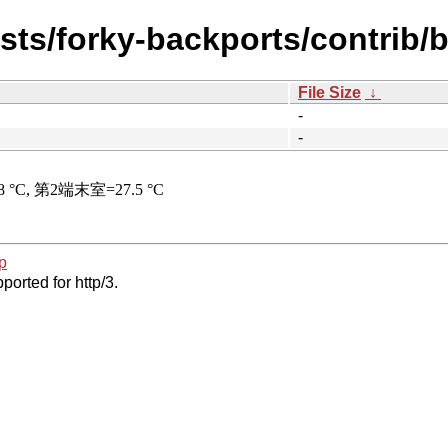
ists/forky-backports/contrib/
File Size
↓
-
-
p
ported for http/3.