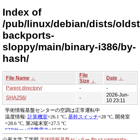
Index of
/pub/linux/debian/dists/olds
backports-
sloppy/main/binary-i386/by-
hash/
File
File Name
↓
Date
↓
Size
↓
Parent directory/
-
-
2026-Jun-
SHA256/
-
10 23:11
山形大学 工学部
学術情報基盤センター
ftp.yz.yamagata-