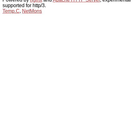
supported for http/3.
Temp.C
,
NetMons