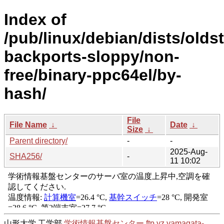
Index of
/pub/linux/debian/dists/olds
backports-sloppy/non-
free/binary-ppc64el/by-
hash/
File
File Name
↓
Date
↓
Size
↓
Parent directory/
-
-
2025-Aug-
SHA256/
-
11 10:02
山形大学 工学部
学術情報基盤センター
ftp.yz.yamagata-