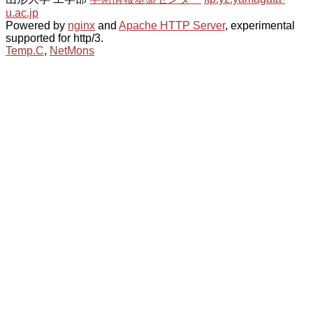
u.ac.jp
Powered by
nginx
and
Apache HTTP Server
, experimental
supported for http/3.
Temp.C
,
NetMons