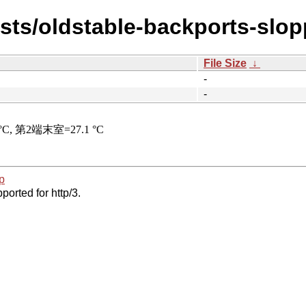
ists/oldstable-backports-slop
File Size
↓
-
-
p
ported for http/3.