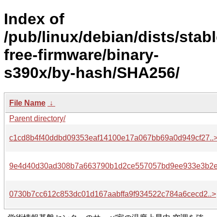
Index of
/pub/linux/debian/dists/stab
free-firmware/binary-
s390x/by-hash/SHA256/
File Name
↓
Parent directory/
c1cd8b4f40ddbd09353eaf14100e17a067bb69a0d949cf27..
9e4d40d30ad308b7a663790b1d2ce557057bd9ee933e3b2e
0730b7cc612c853dc01d167aabffa9f934522c784a6cecd2..>