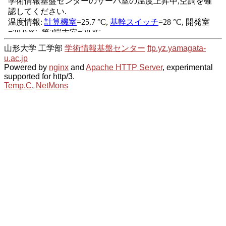
山形大学 工学部
学術情報基盤センター
ftp.yz.yamagata-
u.ac.jp
Powered by
nginx
and
Apache HTTP Server
, experimental
supported for http/3.
Temp.C
,
NetMons