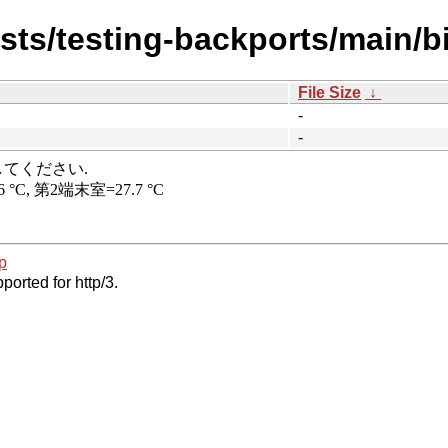
ists/testing-backports/main/
File Size
↓
-
-
p
ported for http/3.