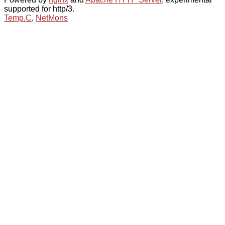
supported for http/3.
Temp.C
,
NetMons