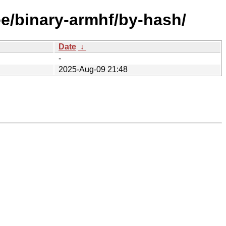
ee/binary-armhf/by-hash/
Date
↓
-
2025-Aug-09 21:48