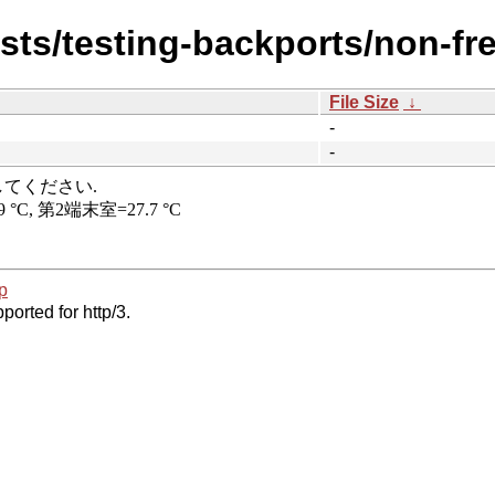
ists/testing-backports/non-fr
File Size
↓
-
-
p
ported for http/3.