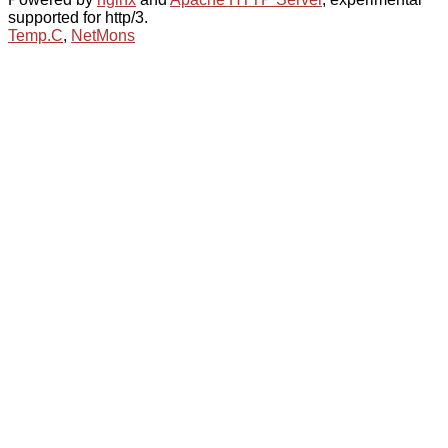
supported for http/3.
Temp.C
,
NetMons