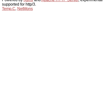
supported for http/3.
Temp.C
,
NetMons