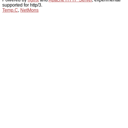
supported for http/3.
Temp.C
,
NetMons