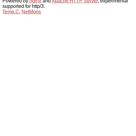
Powered by
nginx
and
Apache HTTP Server
, experimental
supported for http/3.
Temp.C
,
NetMons