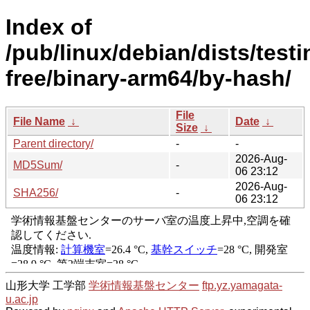
Index of
/pub/linux/debian/dists/test
free/binary-arm64/by-hash/
File
File Name
↓
Date
↓
Size
↓
Parent directory/
-
-
2026-Aug-
MD5Sum/
-
06 23:12
2026-Aug-
SHA256/
-
06 23:12
山形大学 工学部
学術情報基盤センター
ftp.yz.yamagata-
u.ac.jp