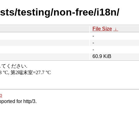
sts/testing/non-free/i18n/
File Size
↓
-
-
-
60.9 KiB
p
ported for http/3.