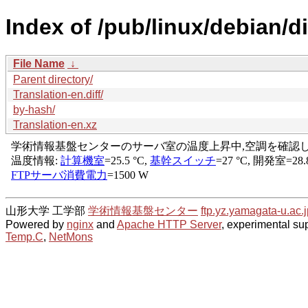
Index of /pub/linux/debian/di
File Name
↓
Parent directory/
Translation-en.diff/
by-hash/
Translation-en.xz
山形大学 工学部
学術情報基盤センター
ftp.yz.yamagata-u.ac.j
Powered by
nginx
and
Apache HTTP Server
, experimental sup
Temp.C
,
NetMons