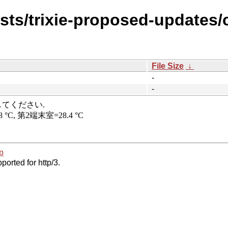
ists/trixie-proposed-updates/
File Size
↓
-
-
p
ported for http/3.