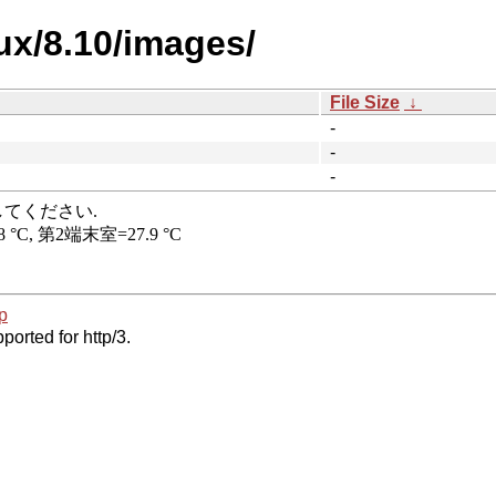
nux/8.10/images/
File Size
↓
-
-
-
p
ported for http/3.