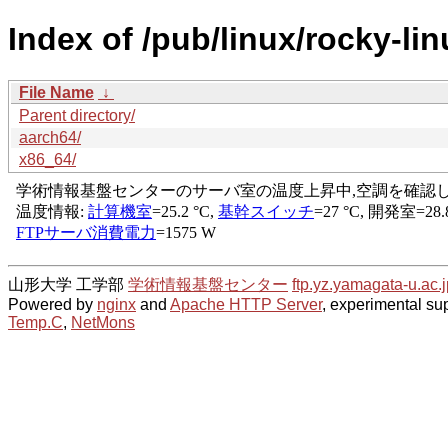
Index of /pub/linux/rocky-li
File Name
↓
Parent directory/
aarch64/
x86_64/
山形大学 工学部
学術情報基盤センター
ftp.yz.yamagata-u.ac.j
Powered by
nginx
and
Apache HTTP Server
, experimental sup
Temp.C
,
NetMons