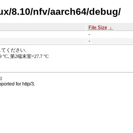
nux/8.10/nfv/aarch64/debug/
File Size
↓
-
-
p
ported for http/3.