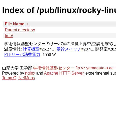
Index of /pub/linux/rocky-li
File Name
↓
Parent directory/
tree/
山形大学 工学部
学術情報基盤センター
ftp.yz.yamagata-u.ac.j
Powered by
nginx
and
Apache HTTP Server
, experimental sup
Temp.C
,
NetMons