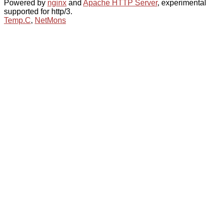
Powered by
nginx
and
Apache HTTP Server
, experimental
supported for http/3.
Temp.C
,
NetMons