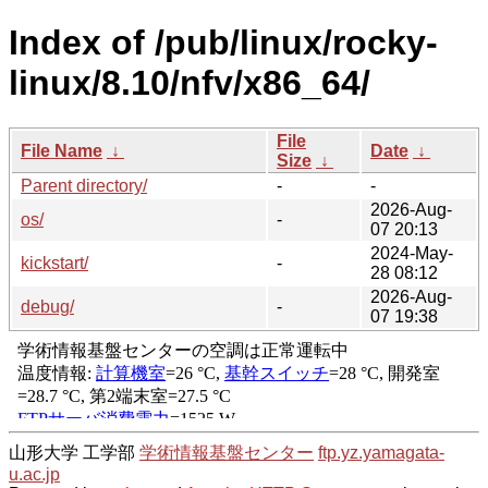
Index of /pub/linux/rocky-
linux/8.10/nfv/x86_64/
File
File Name
↓
Date
↓
Size
↓
Parent directory/
-
-
2026-Aug-
os/
-
07 20:13
2024-May-
kickstart/
-
28 08:12
2026-Aug-
debug/
-
07 19:38
山形大学 工学部
学術情報基盤センター
ftp.yz.yamagata-
u.ac.jp