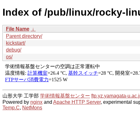
Index of /pub/linux/rocky-li
File Name
↓
Parent directory/
kickstart/
debug/
os/
山形大学 工学部
学術情報基盤センター
ftp.yz.yamagata-u.ac.j
Powered by
nginx
and
Apache HTTP Server
, experimental sup
Temp.C
,
NetMons