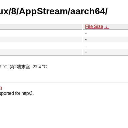
nux/8/AppStream/aarch64/
File Size
↓
-
-
-
-
p
ported for http/3.