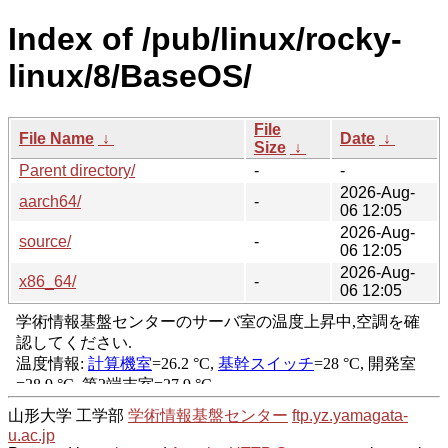
Index of /pub/linux/rocky-
linux/8/BaseOS/
File
File Name
↓
Date
↓
Size
↓
Parent directory/
-
-
2026-Aug-
aarch64/
-
06 12:05
2026-Aug-
source/
-
06 12:05
2026-Aug-
x86_64/
-
06 12:05
山形大学 工学部
学術情報基盤センター
ftp.yz.yamagata-
u.ac.jp