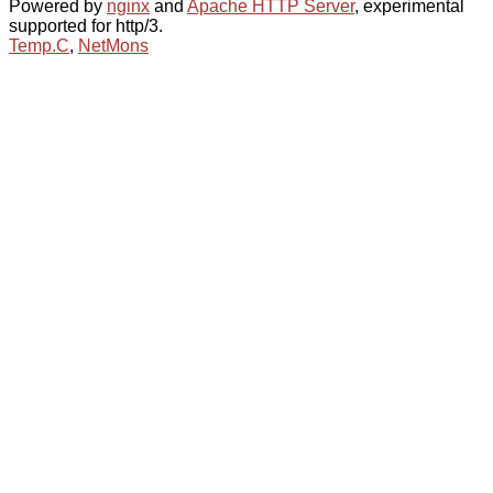
Powered by
nginx
and
Apache HTTP Server
, experimental
supported for http/3.
Temp.C
,
NetMons