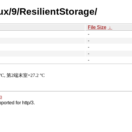
ux/9/ResilientStorage/
File Size
↓
-
-
-
-
-
p
ported for http/3.