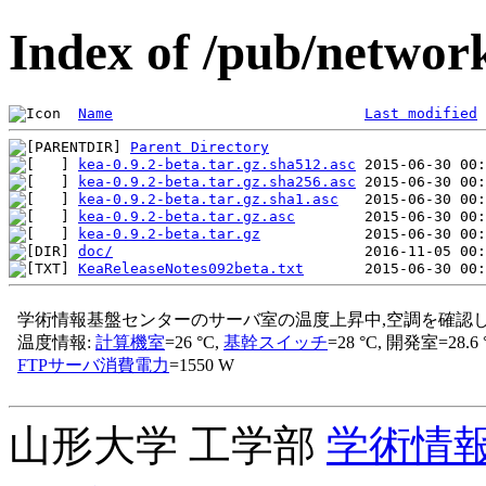
Index of /pub/network
Name
Last modified
Parent Directory
kea-0.9.2-beta.tar.gz.sha512.asc
kea-0.9.2-beta.tar.gz.sha256.asc
kea-0.9.2-beta.tar.gz.sha1.asc
kea-0.9.2-beta.tar.gz.asc
kea-0.9.2-beta.tar.gz
doc/
KeaReleaseNotes092beta.txt
山形大学 工学部
学術情