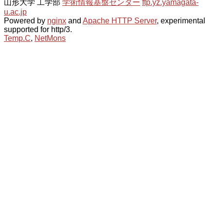
山形大学 工学部
学術情報基盤センター
ftp.yz.yamagata-
u.ac.jp
Powered by
nginx
and
Apache HTTP Server
, experimental
supported for http/3.
Temp.C
,
NetMons