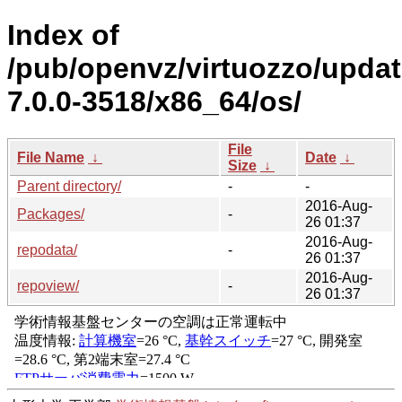
Index of
/pub/openvz/virtuozzo/upda
7.0.0-3518/x86_64/os/
File
File Name
↓
Date
↓
Size
↓
Parent directory/
-
-
2016-Aug-
Packages/
-
26 01:37
2016-Aug-
repodata/
-
26 01:37
2016-Aug-
repoview/
-
26 01:37