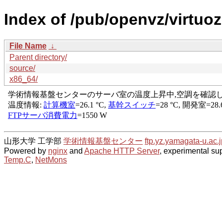
Index of /pub/openvz/virtuo
File Name
↓
Parent directory/
source/
x86_64/
山形大学 工学部
学術情報基盤センター
ftp.yz.yamagata-u.ac.j
Powered by
nginx
and
Apache HTTP Server
, experimental sup
Temp.C
,
NetMons