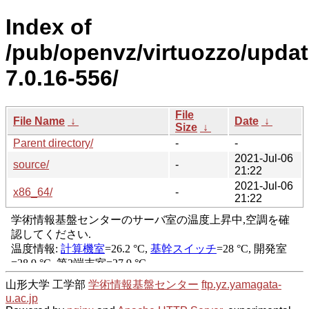
Index of
/pub/openvz/virtuozzo/upda
7.0.16-556/
File
File Name
↓
Date
↓
Size
↓
Parent directory/
-
-
2021-Jul-06
source/
-
21:22
2021-Jul-06
x86_64/
-
21:22
山形大学 工学部
学術情報基盤センター
ftp.yz.yamagata-
u.ac.jp