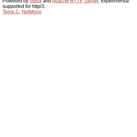
Powered by
nginx
and
Apache HTTP Server
, experimental
supported for http/3.
Temp.C
,
NetMons