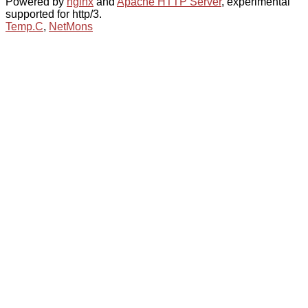
Powered by
nginx
and
Apache HTTP Server
, experimental
supported for http/3.
Temp.C
,
NetMons