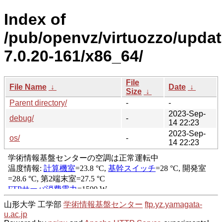
Index of
/pub/openvz/virtuozzo/upda
7.0.20-161/x86_64/
File
File Name
↓
Date
↓
Size
↓
Parent directory/
-
-
2023-Sep-
debug/
-
14 22:23
2023-Sep-
os/
-
14 22:23
山形大学 工学部
学術情報基盤センター
ftp.yz.yamagata-
u.ac.jp