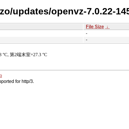
zzo/updates/openvz-7.0.22-14
File Size
↓
-
-
p
ported for http/3.