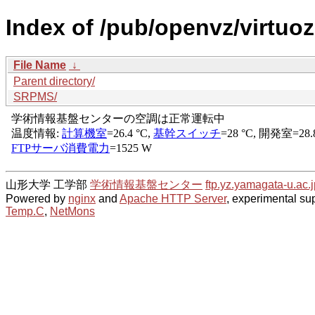
Index of /pub/openvz/virtuo
File Name
↓
Parent directory/
SRPMS/
山形大学 工学部
学術情報基盤センター
ftp.yz.yamagata-u.ac.j
Powered by
nginx
and
Apache HTTP Server
, experimental sup
Temp.C
,
NetMons