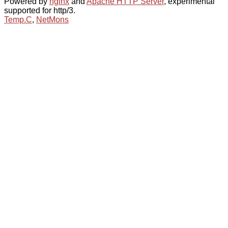
Powered by
nginx
and
Apache HTTP Server
, experimental
supported for http/3.
Temp.C
,
NetMons