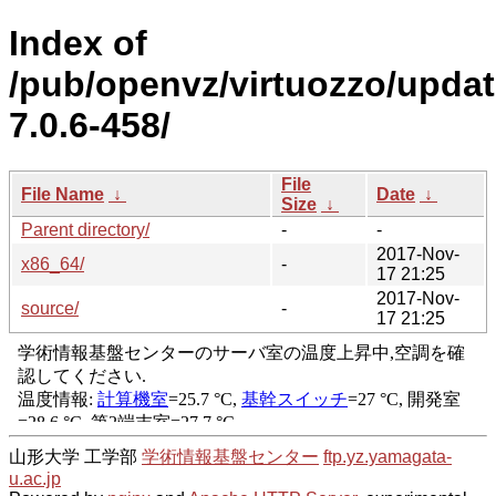
Index of
/pub/openvz/virtuozzo/upda
7.0.6-458/
File
File Name
↓
Date
↓
Size
↓
Parent directory/
-
-
2017-Nov-
x86_64/
-
17 21:25
2017-Nov-
source/
-
17 21:25
山形大学 工学部
学術情報基盤センター
ftp.yz.yamagata-
u.ac.jp