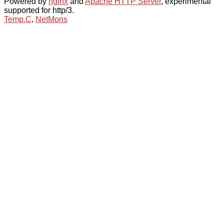
Powered by
nginx
and
Apache HTTP Server
, experimental
supported for http/3.
Temp.C
,
NetMons