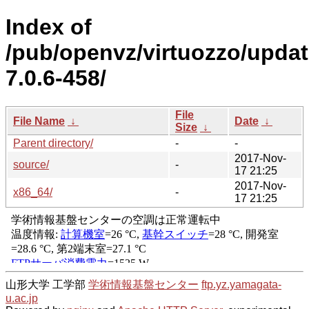
Index of
/pub/openvz/virtuozzo/upda
7.0.6-458/
File
File Name
↓
Date
↓
Size
↓
Parent directory/
-
-
2017-Nov-
source/
-
17 21:25
2017-Nov-
x86_64/
-
17 21:25
山形大学 工学部
学術情報基盤センター
ftp.yz.yamagata-
u.ac.jp