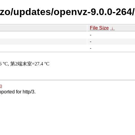
zzo/updates/openvz-9.0.0-264
File Size
↓
-
-
-
p
ported for http/3.