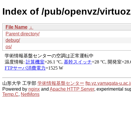
Index of /pub/openvz/virtuo
File Name
↓
Parent directory/
debug/
os/
山形大学 工学部
学術情報基盤センター
ftp.yz.yamagata-u.ac.j
Powered by
nginx
and
Apache HTTP Server
, experimental sup
Temp.C
,
NetMons