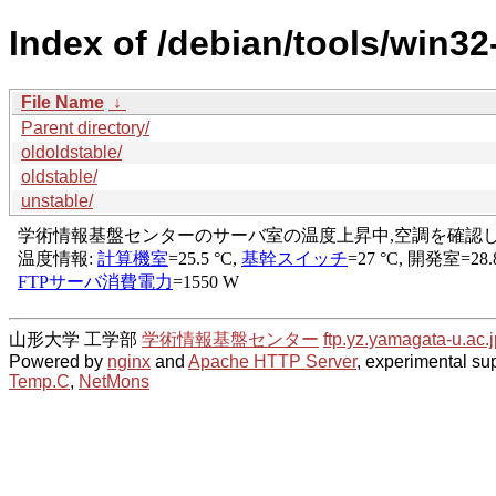
Index of /debian/tools/win32
File Name
↓
Parent directory/
oldoldstable/
oldstable/
unstable/
山形大学 工学部
学術情報基盤センター
ftp.yz.yamagata-u.ac.j
Powered by
nginx
and
Apache HTTP Server
, experimental sup
Temp.C
,
NetMons