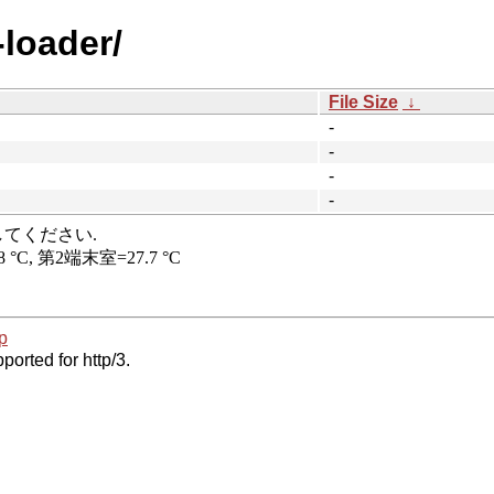
-loader/
File Size
↓
-
-
-
-
p
ported for http/3.