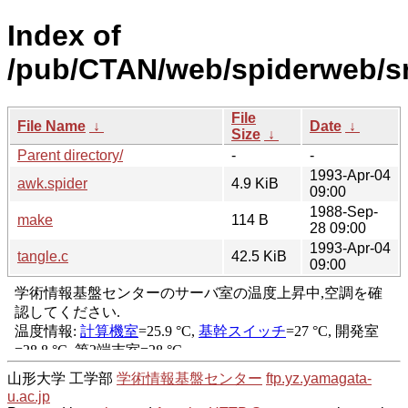
Index of
/pub/CTAN/web/spiderweb/s
File
File Name
↓
Date
↓
Size
↓
Parent directory/
-
-
1993-Apr-04
awk.spider
4.9 KiB
09:00
1988-Sep-
make
114 B
28 09:00
1993-Apr-04
tangle.c
42.5 KiB
09:00
山形大学 工学部
学術情報基盤センター
ftp.yz.yamagata-
u.ac.jp