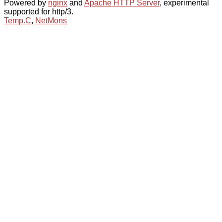
Powered by
nginx
and
Apache HTTP Server
, experimental
supported for http/3.
Temp.C
,
NetMons