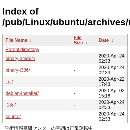
Index of
/pub/Linux/ubuntu/archives/u
File
File Name
↓
Date
↓
Size
↓
Parent directory/
-
-
2020-Apr-24
binary-amd64/
-
02:33
2020-Apr-24
binary-i386/
-
02:33
2020-Apr-22
cnf/
-
17:43
2020-Apr-02
debian-installer/
-
15:18
2020-Apr-24
i18n/
-
02:33
2020-Apr-24
source/
-
02:33