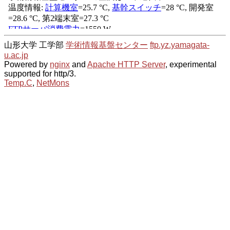
山形大学 工学部
学術情報基盤センター
ftp.yz.yamagata-
u.ac.jp
Powered by
nginx
and
Apache HTTP Server
, experimental
supported for http/3.
Temp.C
,
NetMons