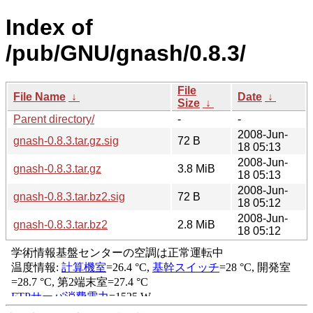
Index of
/pub/GNU/gnash/0.8.3/
File
File Name
↓
Date
↓
Size
↓
Parent directory/
-
-
2008-Jun-
gnash-0.8.3.tar.gz.sig
72 B
18 05:13
2008-Jun-
gnash-0.8.3.tar.gz
3.8 MiB
18 05:13
2008-Jun-
gnash-0.8.3.tar.bz2.sig
72 B
18 05:12
2008-Jun-
gnash-0.8.3.tar.bz2
2.8 MiB
18 05:12