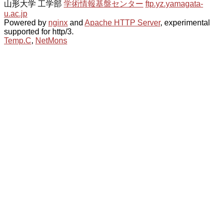
山形大学 工学部
学術情報基盤センター
ftp.yz.yamagata-
u.ac.jp
Powered by
nginx
and
Apache HTTP Server
, experimental
supported for http/3.
Temp.C
,
NetMons