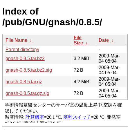
Index of
/pub/GNU/gnash/0.8.5/
File
File Name
↓
Date
↓
Size
↓
Parent directory/
-
-
2009-Mar-
gnash-0.8.5.tar.bz2
3.2 MiB
04 05:04
2009-Mar-
gnash-0.8.5.tar.bz2.sig
72 B
04 05:04
2009-Mar-
gnash-0.8.5.tar.gz
4.2 MiB
04 05:04
2009-Mar-
gnash-0.8.5.tar.gz.sig
72 B
04 05:04