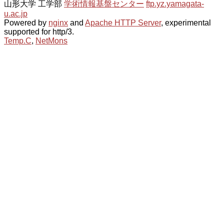
山形大学 工学部
学術情報基盤センター
ftp.yz.yamagata-
u.ac.jp
Powered by
nginx
and
Apache HTTP Server
, experimental
supported for http/3.
Temp.C
,
NetMons