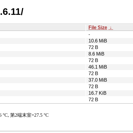
.6.11/
File Size
↓
-
10.6 MiB
72 B
8.6 MiB
72 B
46.1 MiB
72 B
37.0 MiB
72 B
16.7 KiB
72 B