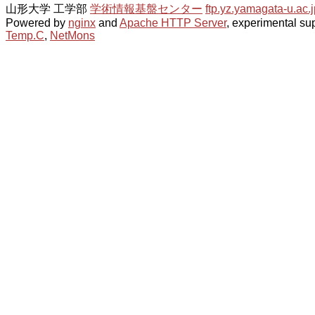
山形大学 工学部
学術情報基盤センター
ftp.yz.yamagata-u.ac.j
Powered by
nginx
and
Apache HTTP Server
, experimental sup
Temp.C
,
NetMons