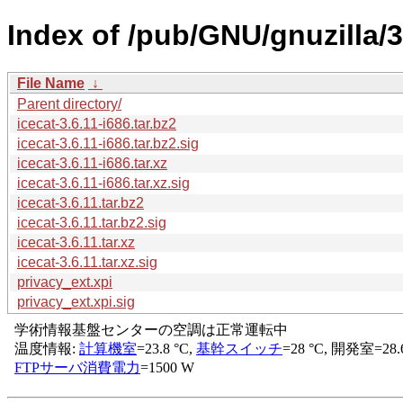
Index of /pub/GNU/gnuzilla/3
File Name
↓
Parent directory/
icecat-3.6.11-i686.tar.bz2
icecat-3.6.11-i686.tar.bz2.sig
icecat-3.6.11-i686.tar.xz
icecat-3.6.11-i686.tar.xz.sig
icecat-3.6.11.tar.bz2
icecat-3.6.11.tar.bz2.sig
icecat-3.6.11.tar.xz
icecat-3.6.11.tar.xz.sig
privacy_ext.xpi
privacy_ext.xpi.sig