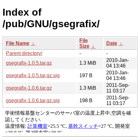
Index of
/pub/GNU/gsegrafix/
File
File Name
↓
Date
↓
Size
↓
Parent directory/
-
-
2010-Jan-
gsegrafix-1.0.5.tar.gz
1.3 MiB
04 13:46
2010-Jan-
gsegrafix-1.0.5.tar.gz.sig
197 B
04 13:46
2011-Sep-
gsegrafix-1.0.6.tar.gz
1.3 MiB
11 03:17
2011-Sep-
gsegrafix-1.0.6.tar.gz.sig
198 B
11 03:17