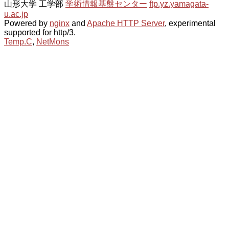
山形大学 工学部
学術情報基盤センター
ftp.yz.yamagata-
u.ac.jp
Powered by
nginx
and
Apache HTTP Server
, experimental
supported for http/3.
Temp.C
,
NetMons